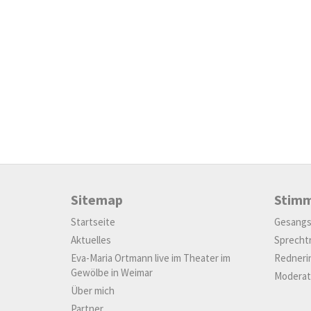
Sitemap
Stim
Startseite
Gesangs
Aktuelles
Sprechtr
Eva-Maria Ortmann live im Theater im
Redneri
Gewölbe in Weimar
Moderat
Über mich
Partner